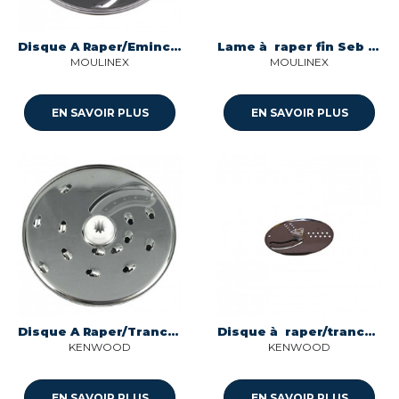
Disque A Raper/Emincer Fin SEB, Moulinex, Krups, Tefal, Rowenta
Lame à raper fin Seb MS-0A13873
MOULINEX
MOULINEX
EN SAVOIR PLUS
EN SAVOIR PLUS
Disque A Raper/Trancher Moyen Delonghi, Kenwood
Disque à raper/trancher fin Kenwood at640
KENWOOD
KENWOOD
EN SAVOIR PLUS
EN SAVOIR PLUS