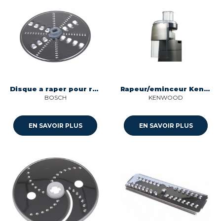
Disque a raper pour robot mcm3100w/01 Bosch 12007726
Rapeur/eminceur Kenwood at340
BOSCH
KENWOOD
EN SAVOIR PLUS
EN SAVOIR PLUS