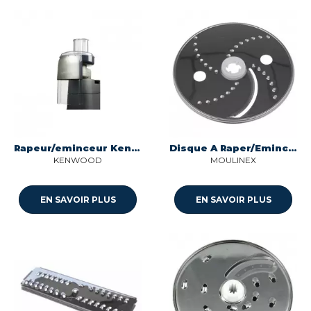
Rapeur/eminceur Kenwood at340
Disque A Raper/Emincer Fin SEB, Moulinex, Krups, Tefal, Rowenta
KENWOOD
MOULINEX
EN SAVOIR PLUS
EN SAVOIR PLUS