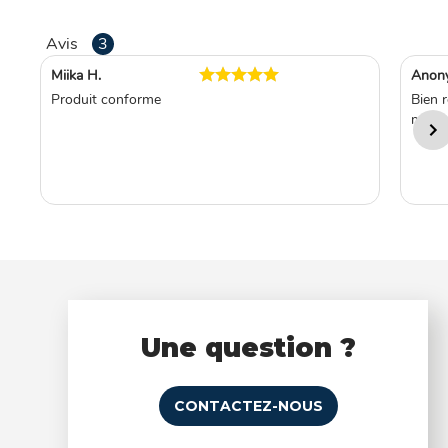
Avis
3
Miika H.
Anon
Produit conforme
Bien 
moi a
Une question ?
CONTACTEZ-NOUS