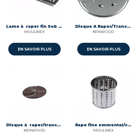
Lame à raper fin Seb MS-0A13873
Disque A Raper/Trancher Moyen Delonghi, Kenwood
MOULINEX
KENWOOD
EN SAVOIR PLUS
EN SAVOIR PLUS
Disque à raper/trancher fin Kenwood at640
Rape fine emmental/carotte Seb SS-989854
KENWOOD
MOULINEX