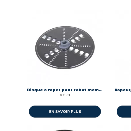
Disque a raper pour robot mcm3100w/01 Bosch 12007726
BOSCH
EN SAVOIR PLUS