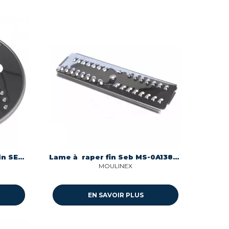
Disque A Raper/Emincer Fin SEB, Moulinex, Krups, Tefal, Rowenta
Lame à raper fin Seb MS-0A13873
MOULINEX
EN SAVOIR PLUS