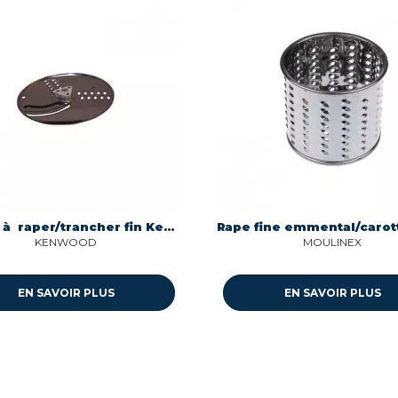
Disque à raper/trancher fin Kenwood at640
KENWOOD
MOULINEX
EN SAVOIR PLUS
EN SAVOIR PLUS