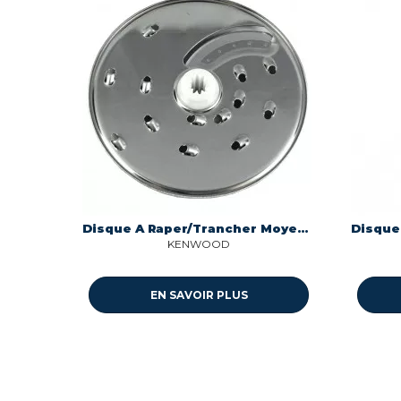
Disque A Raper/Trancher Moyen Delonghi, Kenwood
KENWOOD
EN SAVOIR PLUS