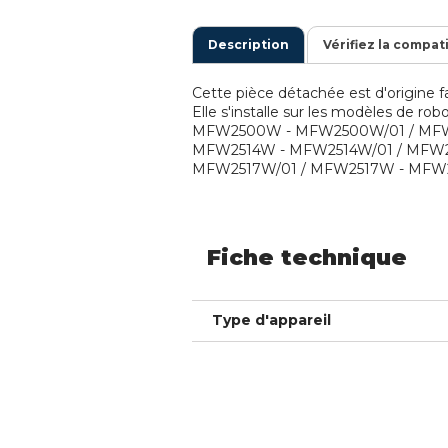
Description
Vérifiez la compat
Cette pièce détachée est d'origine fa
Elle s'installe sur les modèles de r
MFW2500W - MFW2500W/01 / MFW
MFW2514W - MFW2514W/01 / MFW2
MFW2517W/01 / MFW2517W - MFW251
Fiche technique
Type d'appareil