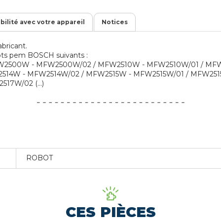
ibilité avec votre appareil
Notices
bricant.
obots pem BOSCH suivants :
2500W - MFW2500W/02 / MFW2510W - MFW2510W/01 / MFW
514W - MFW2514W/02 / MFW2515W - MFW2515W/01 / MFW251
7W/02 (...)
ROBOT
CES PIÈCES