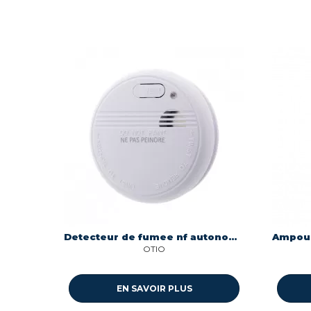
Detecteur de fumee nf autonomie 3 ans-garantie 5 ans Otio 520032
OTIO
EN SAVOIR PLUS