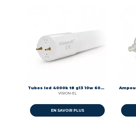
Tubes led 4000k t8 g13 10w 600mm 230v Miidex 7598
VISION-EL
EN SAVOIR PLUS