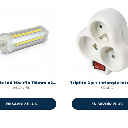
Ampoule led 16w r7s 118mm o29 1800 lumens 40000k Miidex 7983
VISION-EL
ERARD
EN SAVOIR PLUS
EN SAVOIR PLUS