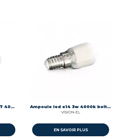
Ampoule led bulbe 13w e27 4000° Miidex 100607
Ampoule led e14 3w 4000k boite 1 ampoule Miidex 79450
VISION-EL
EN SAVOIR PLUS