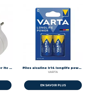
Triplite 2 p + t triangle inter Itc 308360
Piles alcaline lr14 longlife power Varta 4914121422
VARTA
EN SAVOIR PLUS