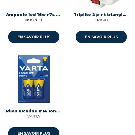
Ampoule led 16w r7s 118mm o29 1800 lumens 40000k Miidex 7983
Triplite 2 p + t triangle inter Itc 308360
VISION-EL
ERARD
EN SAVOIR PLUS
EN SAVOIR PLUS
Piles alcaline lr14 longlife power Varta 4914121422
VARTA
EN SAVOIR PLUS