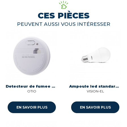
CES PIÈCES
PEUVENT AUSSI VOUS INTÉRESSER
Detecteur de fumee nf autonomie 3 ans-garantie 5 ans Otio 520032
Ampoule led standard 13w e27 1521 lumens 6500k Miidex 100608
OTIO
VISION-EL
EN SAVOIR PLUS
EN SAVOIR PLUS