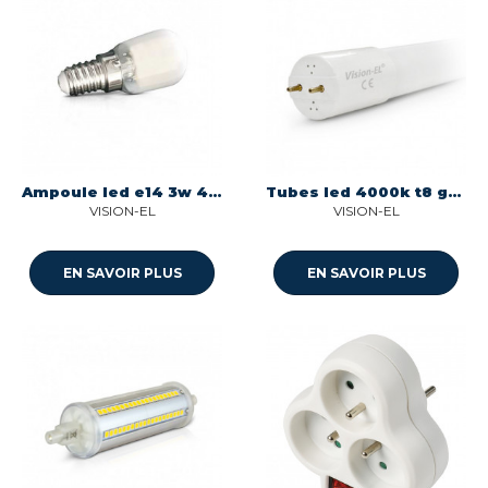
Ampoule led e14 3w 4000k boite 1 ampoule Miidex 79450
Tubes led 4000k t8 g13 10w 600mm 230v Miidex 7598
VISION-EL
VISION-EL
EN SAVOIR PLUS
EN SAVOIR PLUS