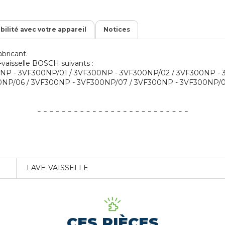
ibilité avec votre appareil
Notices
bricant.
e-vaisselle BOSCH suivants :
NP - 3VF300NP/01 / 3VF300NP - 3VF300NP/02 / 3VF300NP - 
NP/06 / 3VF300NP - 3VF300NP/07 / 3VF300NP - 3VF300NP/08
LAVE-VAISSELLE
CES PIÈCES