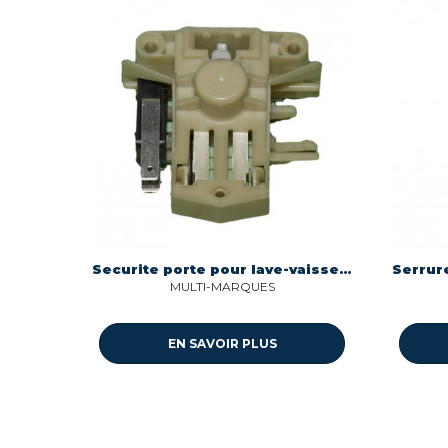
Securite porte pour lave-vaisselle 1 micro-switch Multi-marques
MULTI-MARQUES
EN SAVOIR PLUS