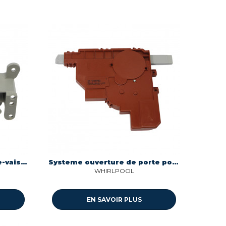
Fermeture porte pour lave-vaisselle longue distance Whirlpool C00513644
Systeme ouverture de porte pour lave-vaisselle Whirlpool C00536647
WHIRLPOOL
EN SAVOIR PLUS