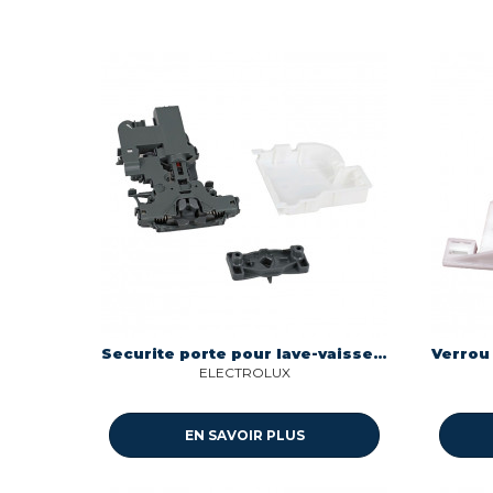
Securite porte pour lave-vaisselle 60 n Electrolux 405597349
ELECTROLUX
EN SAVOIR PLUS