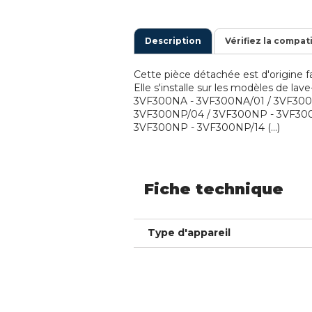
Description
Vérifiez la compat
Cette pièce détachée est d'origine fa
Elle s'installe sur les modèles de lav
3VF300NA - 3VF300NA/01 / 3VF300
3VF300NP/04 / 3VF300NP - 3VF300
3VF300NP - 3VF300NP/14 (...)
Fiche technique
Type d'appareil