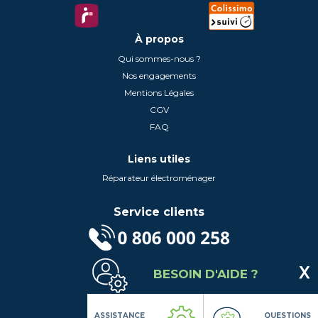
À propos
Qui sommes-nous ?
Nos engagements
Mentions Légales
CGV
FAQ
Liens utiles
Réparateur électroménager
Service clients
(Service gratuit + prix d'un appel local)
BESOIN D'AIDE ?
Lundi au Vendredi de 9h à 18h
Contactez-Nous
Suivez-nous
ASSISTANCE
QUESTIONS