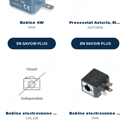
Bobine 4W
Pressostat Astoria, Riviera & Bar
PM1
ASTORIA
EN SAVOIR PLUS
EN SAVOIR PLUS
Bobine electrovanne pour centrale vapeur Calor CS-00143086
Bobine electrovanne 4w - trou 10mm pour centrale vapeur Multi-marques
CALOR
PM1