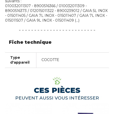
suivants :
010032011307 - 8900516366 / 010032011309 -
8900516373 / 012015011322 - 8900239012 / GAIA 5L INOX
- 015011405 / GAIA 7L INOX - 015011407 / GAIA 7L INOX -
015011507 / GAIA 9L INOX - 015011409 (...)
Fiche technique
Type
COCOTTE
d'appareil
CES PIÈCES
PEUVENT AUSSI VOUS INTÉRESSER