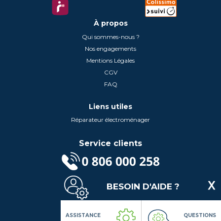
À propos
Qui sommes-nous ?
Nos engagements
Mentions Légales
CGV
FAQ
Liens utiles
Réparateur électroménager
Service clients
(Service gratuit + prix d'un appel local)
BESOIN D'AIDE ?
Lundi au Vendredi de 9h à 18h
Contactez-Nous
Suivez-nous
ASSISTANCE
QUESTIONS