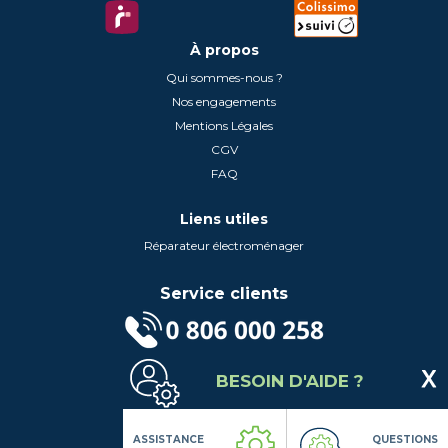
À propos
Qui sommes-nous ?
Nos engagements
Mentions Légales
CGV
FAQ
Liens utiles
Réparateur électroménager
Service clients
(Service gratuit + prix d'un appel local)
BESOIN D'AIDE ?
Lundi au Vendredi de 9h à 18h
Contactez-Nous
Suivez-nous
ASSISTANCE
QUESTIONS