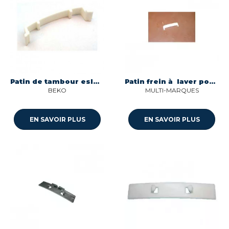
Patin de tambour esle7d1 pour seche-linge Beko 2962610100
Patin frein à laver pour sèche linge Brandt SAR000167
BEKO
MULTI-MARQUES
EN SAVOIR PLUS
EN SAVOIR PLUS