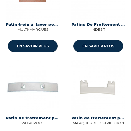
Patin frein à laver pour sèche linge Brandt SAR000167
Patins De Frottement - (X4) Hotpoint, Indesit, Whirlpool
MULTI-MARQUES
INDESIT
EN SAVOIR PLUS
EN SAVOIR PLUS
Patin de frottement pour seche-linge Whirlpool C00095534
Patin de frottement pour seche-linge Sogedis 44702
WHIRLPOOL
MARQUES DE DISTRIBUTION