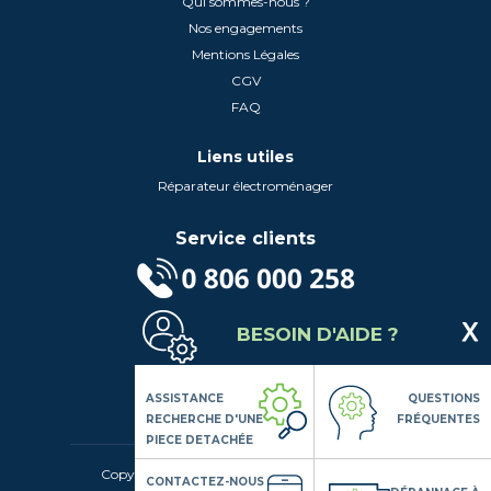
Qui sommes-nous ?
Nos engagements
Mentions Légales
CGV
FAQ
Liens utiles
Réparateur électroménager
Service clients
(Service gratuit + prix d'un appel local)
BESOIN D'AIDE ?
Lundi au Vendredi de 9h à 18h
Contactez-Nous
Suivez-nous
ASSISTANCE
QUESTIONS
RECHERCHE D'UNE
FRÉQUENTES
PIECE DETACHÉE
Copyright© 2020 LSDLP, Tous droits réservés
CONTACTEZ-NOUS