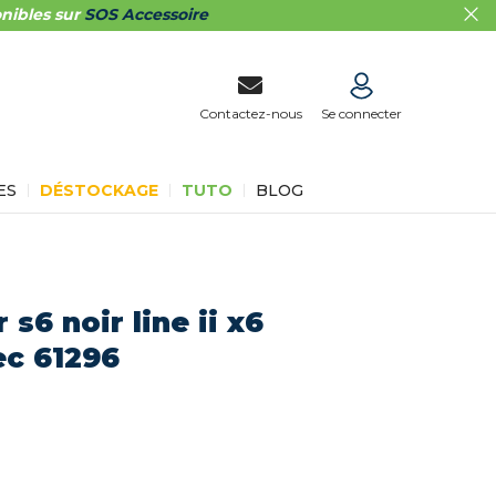
nibles sur
SOS Accessoire
Contactez-nous
Se connecter
ES
DÉSTOCKAGE
TUTO
BLOG
s6 noir line ii x6
ec 61296