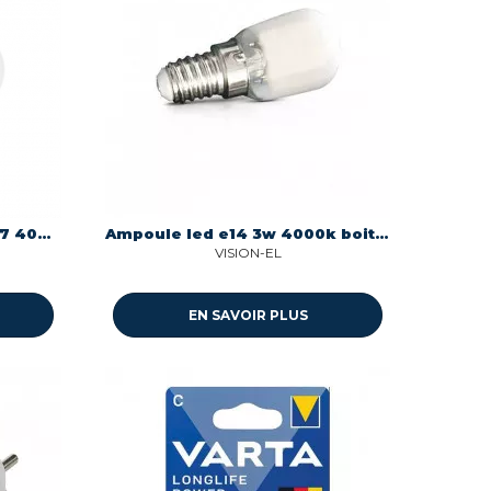
Ampoule led bulbe 13w e27 4000° Miidex 100607
Ampoule led e14 3w 4000k boite 1 ampoule Miidex 79450
VISION-EL
EN SAVOIR PLUS