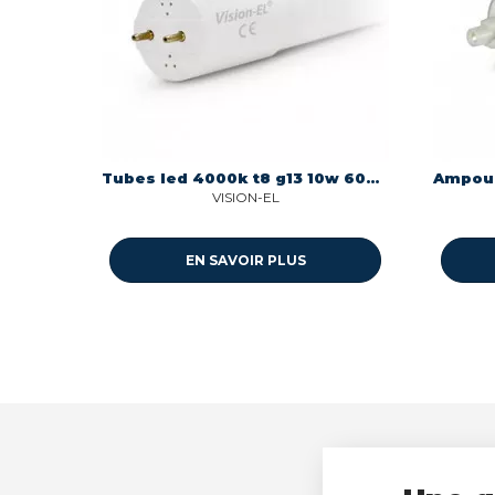
Tubes led 4000k t8 g13 10w 600mm 230v Miidex 7598
VISION-EL
EN SAVOIR PLUS