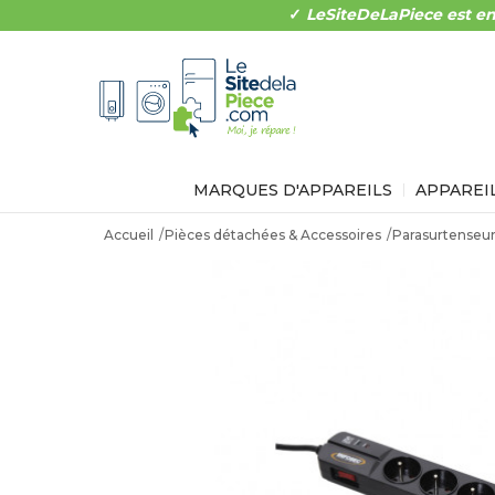
✓
LeSiteDeLaPiece est en
MARQUES D'APPAREILS
APPAREI
Accueil
Pièces détachées & Accessoires
Parasurtenseu