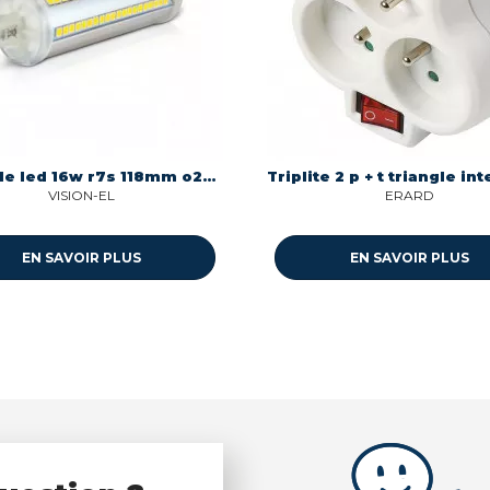
Ampoule led 16w r7s 118mm o29 1800 lumens 40000k Miidex 7983
VISION-EL
ERARD
EN SAVOIR PLUS
EN SAVOIR PLUS