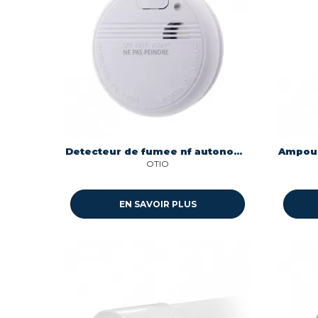
Detecteur de fumee nf autonomie 3 ans-garantie 5 ans Otio 520032
OTIO
EN SAVOIR PLUS