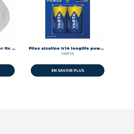
Triplite 2 p + t triangle inter Itc 308360
Piles alcaline lr14 longlife power Varta 4914121422
VARTA
EN SAVOIR PLUS