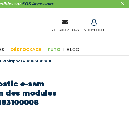
nibles sur
SOS Accessoire
Contactez-nous
Se connecter
ES
DÉSTOCKAGE
TUTO
BLOG
es Whirlpool 480183100008
ostic e-sam
n des modules
183100008