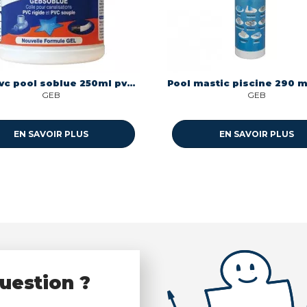
Colle pvc pool soblue 250ml pvc souple et rigide Geb 504501
GEB
GEB
EN SAVOIR PLUS
EN SAVOIR PLUS
uestion ?