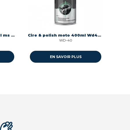
Pool mastic piscine 290 ml ms polymere neutre piscine Geb 590911
Cire & polish moto 400ml Wd40 33809/46
WD-40
EN SAVOIR PLUS