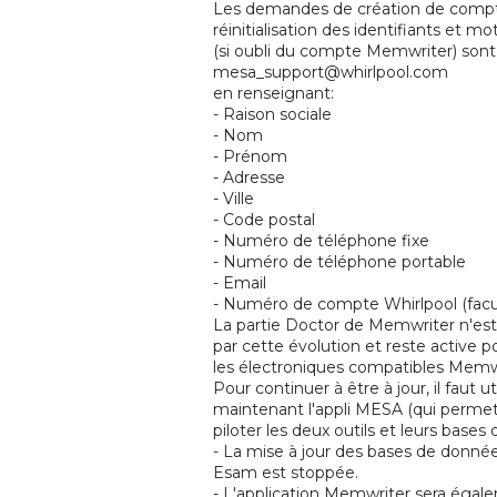
Les demandes de création de comp
réinitialisation des identifiants et m
(si oubli du compte Memwriter) sont 
mesa_support@whirlpool.com
en renseignant:
- Raison sociale
- Nom
- Prénom
- Adresse
- Ville
- Code postal
- Numéro de téléphone fixe
- Numéro de téléphone portable
- Email
- Numéro de compte Whirlpool (facul
La partie Doctor de Memwriter n'es
par cette évolution et reste active p
les électroniques compatibles Memw
Pour continuer à être à jour, il faut uti
maintenant l'appli MESA (qui perme
piloter les deux outils et leurs bases
- La mise à jour des bases de données
Esam est stoppée.
- L'application Memwriter sera égal