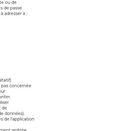
te ou de
ots de passe
à adresser à :
tatif)
t pas concernée
our
riter.
liser
t de
 de données).
 de l'application
ement arrêtée