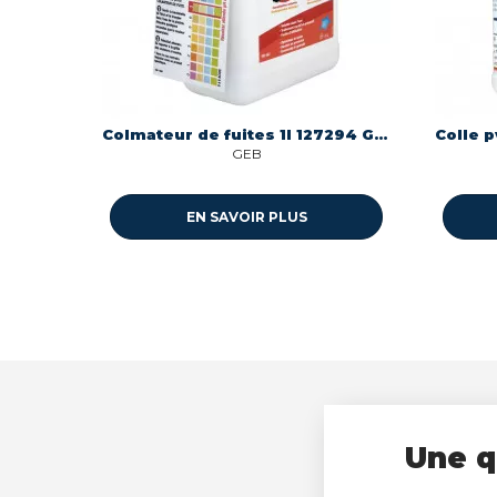
Colmateur de fuites 1l 127294 Geb 127294
GEB
EN SAVOIR PLUS
Une q