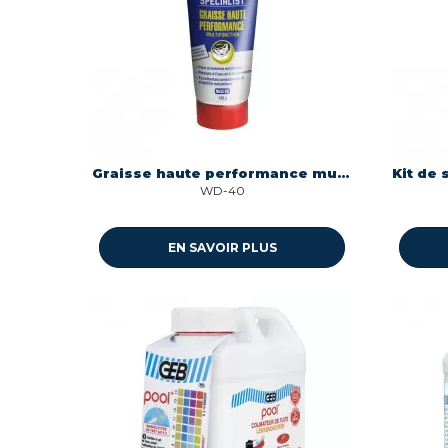
Graisse haute performance multifonction - tube 150 gr Wd40 331075
WD-40
EN SAVOIR PLUS