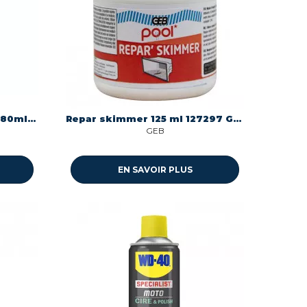
Pool mastic piscine blanc 80ml ms polymere neutre piscine Geb 590925
Repar skimmer 125 ml 127297 Geb 127297
GEB
EN SAVOIR PLUS