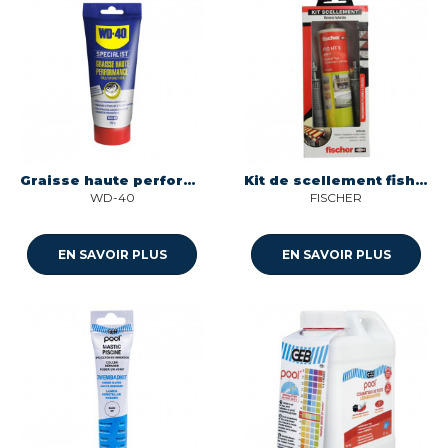
Graisse haute performance multifonction - tube 150 gr Wd40 331075
Kit de scellement fish ht ii avec 4 tiges filetees et tamis Fischer Innovative Solutions 562781
WD-40
FISCHER
EN SAVOIR PLUS
EN SAVOIR PLUS