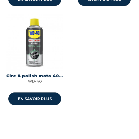
Cire & polish moto 400ml Wd40 33809/46
WD-40
EN SAVOIR PLUS