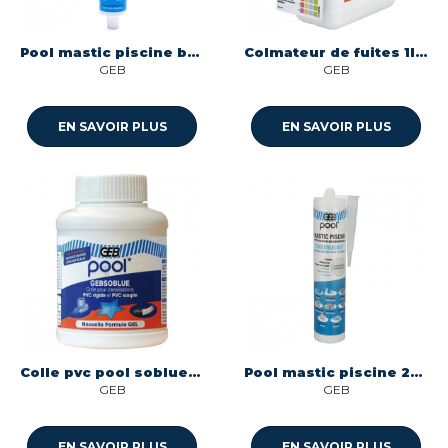
Pool mastic piscine blanc 80ml ms polymere neutre piscine Geb 590925
Colmateur de fuites 1l 127294 Geb 127294
GEB
GEB
EN SAVOIR PLUS
EN SAVOIR PLUS
Colle pvc pool soblue 250ml pvc souple et rigide Geb 504501
Pool mastic piscine 290 ml ms polymere neutre piscine Geb 590911
GEB
GEB
EN SAVOIR PLUS
EN SAVOIR PLUS