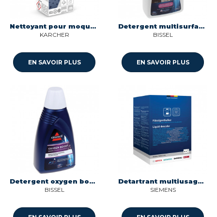
Nettoyant pour moquette rm760 carpet pro en tablette Karcher 6.295-850.0
Detergent multisurface 1l crosswave et spinwave Bissel X338476
KARCHER
BISSEL
EN SAVOIR PLUS
EN SAVOIR PLUS
Detergent oxygen boost 1l Bissel X338473
Detartrant multiusage 4x 250ml multi appareils Siemens 00312013
BISSEL
SIEMENS