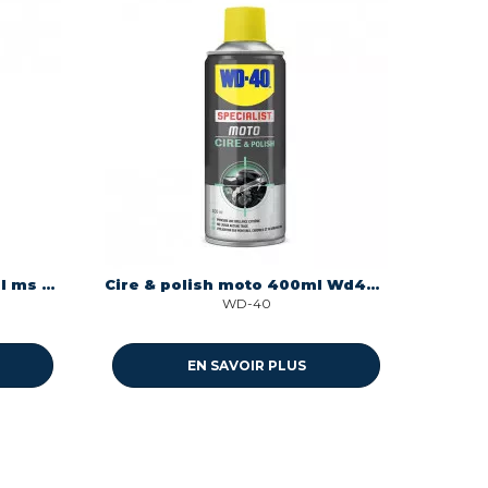
Pool mastic piscine 290 ml ms polymere neutre piscine Geb 590911
Cire & polish moto 400ml Wd40 33809/46
WD-40
EN SAVOIR PLUS