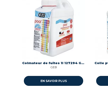
Colmateur de fuites 1l 127294 Geb 127294
GEB
EN SAVOIR PLUS