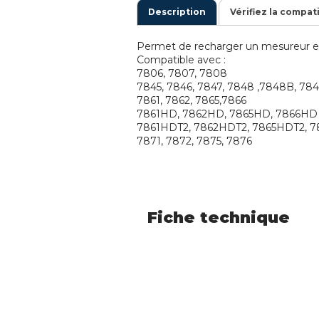
Description
Vérifiez la compat
Permet de recharger un mesureur en
Compatible avec :
7806, 7807, 7808
7845, 7846, 7847, 7848 ,7848B, 78
7861, 7862, 7865,7866
7861HD, 7862HD, 7865HD, 7866HD
7861HDT2, 7862HDT2, 7865HDT2, 
7871, 7872, 7875, 7876
Fiche technique