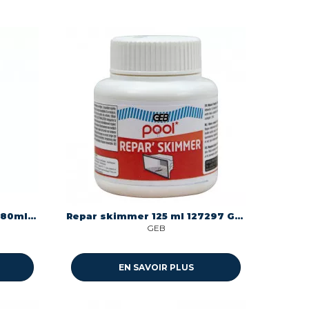
Pool mastic piscine blanc 80ml ms polymere neutre piscine Geb 590925
Repar skimmer 125 ml 127297 Geb 127297
GEB
EN SAVOIR PLUS