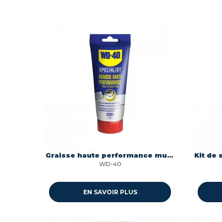
Graisse haute performance multifonction - tube 150 gr Wd40 331075
WD-40
EN SAVOIR PLUS