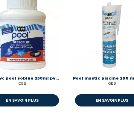
Colle pvc pool soblue 250ml pvc souple et rigide Geb 504501
GEB
GEB
EN SAVOIR PLUS
EN SAVOIR PLUS