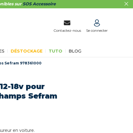
nibles sur
SOS Accessoire
Contactez-nous
Se connecter
ES
DÉSTOCKAGE
TUTO
BLOG
ps Sefram 978361000
12-18v pour
champs Sefram
reur en voiture.