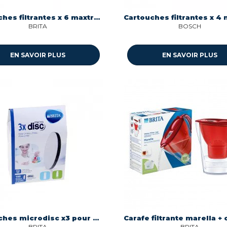
Cartouches filtrantes x 6 maxtra pro all in 1 Brita 1050417
BRITA
BOSCH
EN SAVOIR PLUS
EN SAVOIR PLUS
Cartouches microdisc x3 pour bouteille filtrante Brita 1039630
BRITA
BRITA