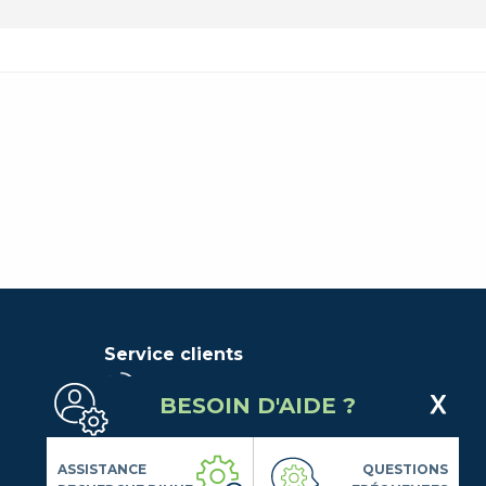
Service clients
BESOIN D'AIDE ?
(Service gratuit + prix d'un
appel local)
Lundi au Vendredi de 9h à 18h
ASSISTANCE
QUESTIONS
Contactez-Nous