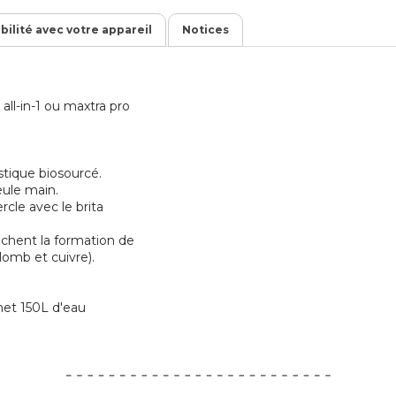
ibilité avec votre appareil
Notices
all-in-1 ou maxtra pro
stique biosourcé.
eule main.
rcle avec le brita
chent la formation de
lomb et cuivre).
ermet 150L d'eau