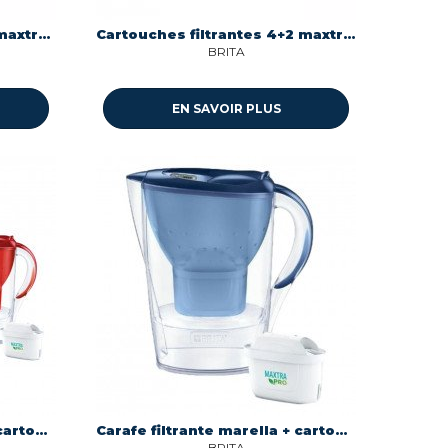
Cartouches filtrantes x 4 maxtra pro all in 1 Bosch 1050415
Cartouches filtrantes 4+2 maxtra pro pure performance Brita 1053882
BRITA
EN SAVOIR PLUS
Carafe filtrante marella + cartouche maxtra pro inclus Brita 1051120
Carafe filtrante marella + cartouche maxtra pro inclus Brita 1051119
BRITA