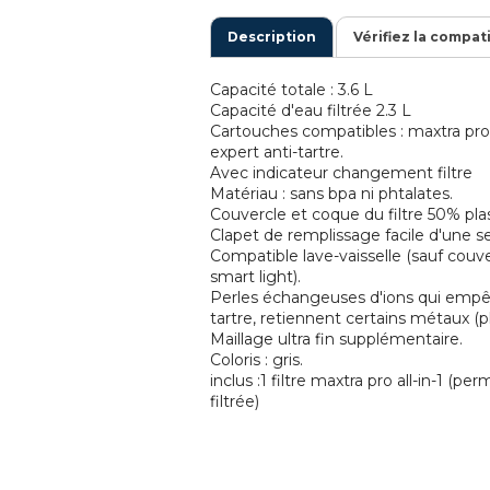
Description
Vérifiez la compat
Capacité totale : 3.6 L
Capacité d'eau filtrée 2.3 L
Cartouches compatibles : maxtra pro 
expert anti-tartre.
Avec indicateur changement filtre
Matériau : sans bpa ni phtalates.
Couvercle et coque du filtre 50% pla
Clapet de remplissage facile d'une s
Compatible lave-vaisselle (sauf couve
smart light).
Perles échangeuses d'ions qui empê
tartre, retiennent certains métaux (p
Maillage ultra fin supplémentaire.
Coloris : gris.
inclus :1 filtre maxtra pro all-in-1 (p
filtrée)