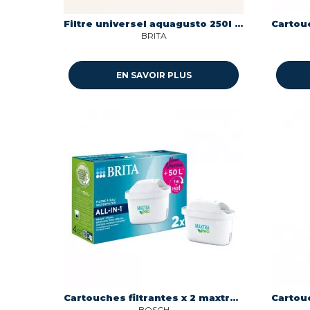
Filtre universel aquagusto 250l pack 1 Brita 1018881
BRITA
EN SAVOIR PLUS
Cartouches filtrantes x 2 maxtra pro all in 1 Bosch 1050413
BOSCH