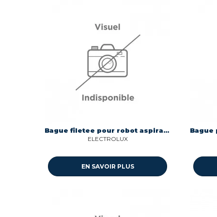
Bague filetee pour robot aspirateur Electrolux 400037200
ELECTROLUX
EN SAVOIR PLUS