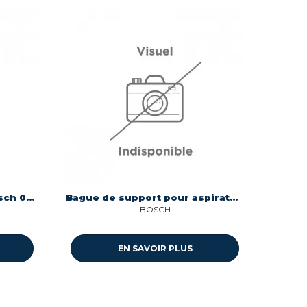
Bague pour aspirateur Bosch 00622103
Bague de support pour aspirateur Ufesa 00173786
BOSCH
EN SAVOIR PLUS