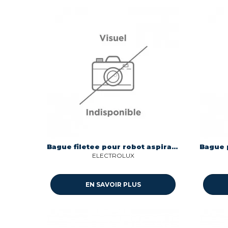
Bague filetee pour robot aspirateur Electrolux 400037200
ELECTROLUX
EN SAVOIR PLUS