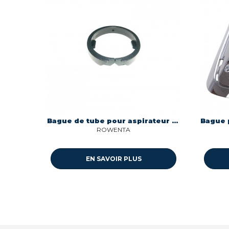
Bague de tube pour aspirateur diametre 41mm Rowenta RS-RT1849
ROWENTA
EN SAVOIR PLUS