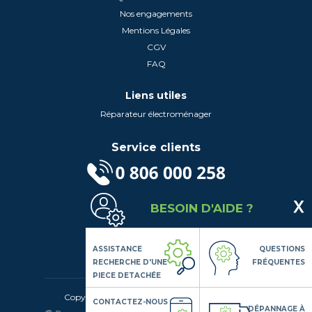
Nos engagements
Mentions Légales
CGV
FAQ
Liens utiles
Réparateur électroménager
Service clients
(Service gratuit + prix d'un appel local)
BESOIN D'AIDE ?
Lundi au Vendredi de 9h à 18h
Contactez-Nous
Suivez-nous
ASSISTANCE
QUESTIONS
RECHERCHE D'UNE
FRÉQUENTES
PIECE DETACHÉE
Copyright© 2020 LSDLP, Tous droits réservés
CONTACTEZ-NOUS
DÉPANNAGE À