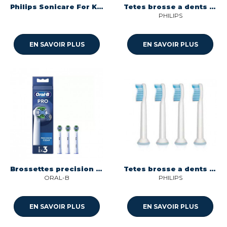
Philips Sonicare For Kids Mini HX6032 2 Têtes de Brosse
Tetes brosse a dents sonicare w2 optimal white Philips HX6064/10
PHILIPS
EN SAVOIR PLUS
EN SAVOIR PLUS
Brossettes precision clean x3 blanc Oral-b 8006540895313
Tetes brosse a dents hx6054-10 sonicare sensitive Philips HX6054/10
ORAL-B
PHILIPS
EN SAVOIR PLUS
EN SAVOIR PLUS