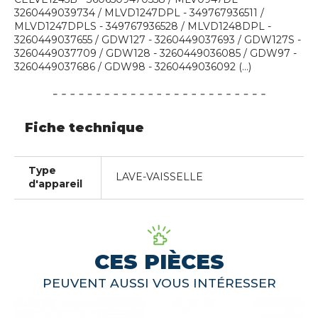
3260449039734 / MLVD1247DPL - 349767936511 /
MLVD1247DPLS - 349767936528 / MLVD1248DPL -
3260449037655 / GDW127 - 3260449037693 / GDW127S -
3260449037709 / GDW128 - 3260449036085 / GDW97 -
3260449037686 / GDW98 - 3260449036092 (...)
Fiche technique
Type
LAVE-VAISSELLE
d'appareil
CES PIÈCES
PEUVENT AUSSI VOUS INTÉRESSER