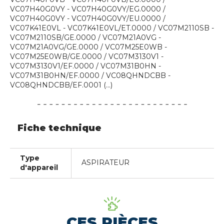
VC07H40G0VY - VC07H40G0VY/EG.0000 /
VC07H40G0VY - VC07H40G0VY/EU.0000 /
VC07K41E0VL - VC07K41E0VL/ET.0000 / VC07M2110SB -
VC07M2110SB/GE.0000 / VC07M21A0VG -
VC07M21A0VG/GE.0000 / VC07M25E0WB -
VC07M25E0WB/GE.0000 / VC07M3130V1 -
VC07M3130V1/EF.0000 / VC07M31B0HN -
VC07M31B0HN/EF.0000 / VC08QHNDCBB -
VC08QHNDCBB/EF.0001 (...)
Fiche technique
Type
ASPIRATEUR
d'appareil
CES PIÈCES