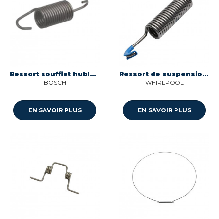
Ressort soufflet hublot bosch - modeles 8/9 kgs 8014025037011
Ressort de suspension ll whirlpool W439884
BOSCH
WHIRLPOOL
EN SAVOIR PLUS
EN SAVOIR PLUS