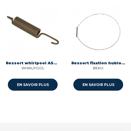
Ressort whirlpool ASWU753399
Ressort fixation hublot pour lave-linge Beko 2603901100
WHIRLPOOL
BEKO
EN SAVOIR PLUS
EN SAVOIR PLUS