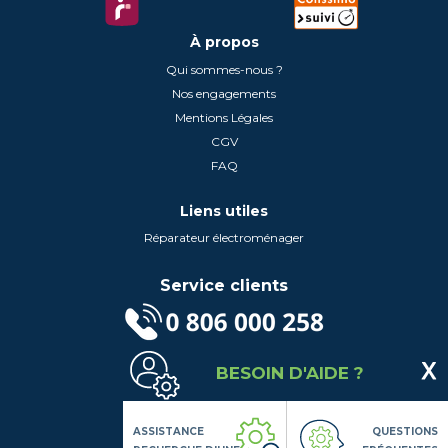
À propos
Qui sommes-nous ?
Nos engagements
Mentions Légales
CGV
FAQ
Liens utiles
Réparateur électroménager
Service clients
(Service gratuit + prix d'un appel local)
BESOIN D'AIDE ?
Lundi au Vendredi de 9h à 18h
Contactez-Nous
Suivez-nous
ASSISTANCE
QUESTIONS