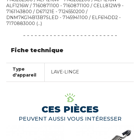
ALF1216W / 7160871100 - 7160871100 / CELL812W9 -
7161143800 / D67121E - 7124550200 /
DNM7KG14B13B7SLED - 7145941100 / ELF614DD2 -
7170883000 (...)
Fiche technique
Type
LAVE-LINGE
d'appareil
CES PIÈCES
PEUVENT AUSSI VOUS INTÉRESSER