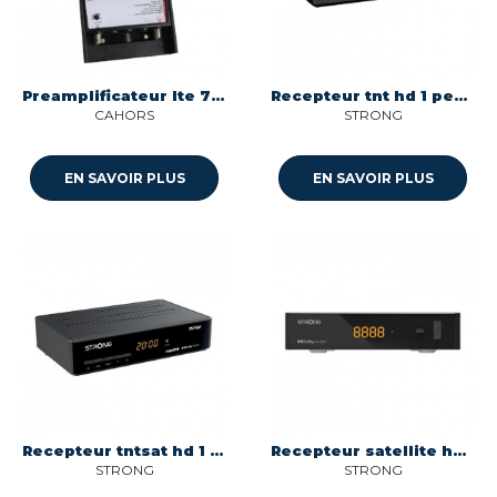
Preamplificateur lte 700mhz 1 entree uhf gain 36 db Cahors 0145384R13
Recepteur tnt hd 1 peritel - 1 hdmi Strong
CAHORS
STRONG
EN SAVOIR PLUS
EN SAVOIR PLUS
Recepteur tntsat hd 1 peritel et 1 prise hdmi Strong SRT7410
Recepteur satellite hd fta 1 peritel - 1 hdmi Strong SRT7030
STRONG
STRONG