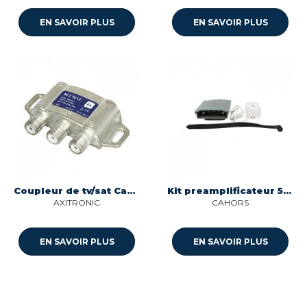
EN SAVOIR PLUS
EN SAVOIR PLUS
Coupleur de tv/sat Cae MI2TSL2
Kit preamplificateur 5g lte700 1 entree uhf 21 - 36 db Cahors 0145385R13
AXITRONIC
CAHORS
EN SAVOIR PLUS
EN SAVOIR PLUS