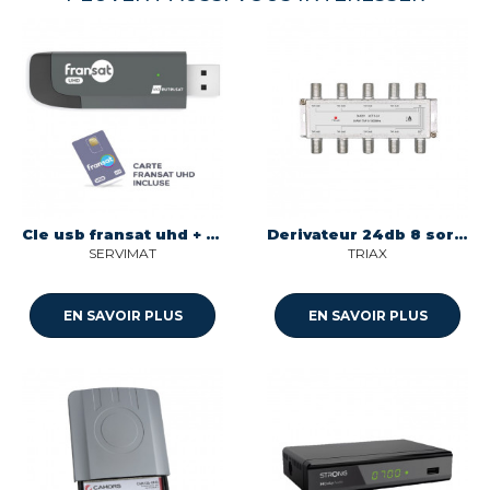
Cle usb fransat uhd + carte pour tv avec usb compatible Servimat CAM2.0
Derivateur 24db 8 sorties act8 de 5mhz a 1ghz Triax 344291
SERVIMAT
TRIAX
EN SAVOIR PLUS
EN SAVOIR PLUS