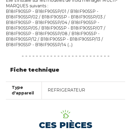
Elle s'installe sur les modèles de froid menager MULTI-
MARQUES suivants :
B18IF905SP - B18IF905SP/01 / B18IF905SP -
B18IF905SP/02 / B18IF905SP - B18IF905SP/03 /
B18IF905SP - B18IF905SP/04 / B18IF905SP -
B18IF905SP/05 / B18IF905SP - B18IF905SP/07 /
B18IF905SP - B18IF905SP/08 / B18IF905SP -
B18IF905SP/12 / B18IF905SP - B18IF905SP/13 /
B18IF905SP - B18IF905SP/14 (...)
Fiche technique
Type
REFRIGERATEUR
d'appareil
CES PIÈCES