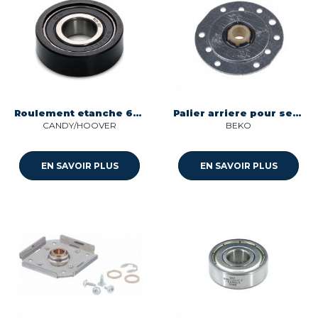
Roulement etanche 6202 support tambour pour seche-linge Candy ASW9227652
Palier arriere pour seche-linge Beko C00864383
CANDY/HOOVER
BEKO
EN SAVOIR PLUS
EN SAVOIR PLUS