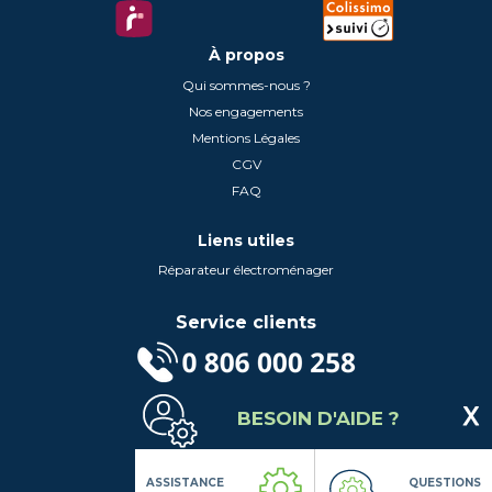
À propos
Qui sommes-nous ?
Nos engagements
Mentions Légales
CGV
FAQ
Liens utiles
Réparateur électroménager
Service clients
(Service gratuit + prix d'un appel local)
BESOIN D'AIDE ?
Lundi au Vendredi de 9h à 18h
Contactez-Nous
Suivez-nous
ASSISTANCE
QUESTIONS