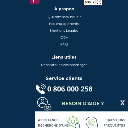
À propos
Qui sommes-nous ?
Nos engagements
Mentions Légales
CGV
FAQ
Liens utiles
Réparateur électroménager
Service clients
(Service gratuit + prix d'un appel local)
BESOIN D'AIDE ?
Lundi au Vendredi de 9h à 18h
Contactez-Nous
Suivez-nous
ASSISTANCE
QUESTIONS
RECHERCHE D'UNE
FRÉQUENTES