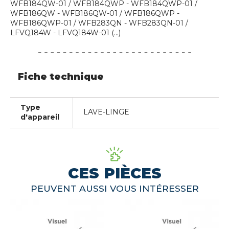
WFB184QW-01 / WFB184QWP - WFB184QWP-01 /
WFB186QW - WFB186QW-01 / WFB186QWP -
WFB186QWP-01 / WFB283QN - WFB283QN-01 /
LFVQ184W - LFVQ184W-01 (...)
Fiche technique
Type
LAVE-LINGE
d'appareil
CES PIÈCES
PEUVENT AUSSI VOUS INTÉRESSER