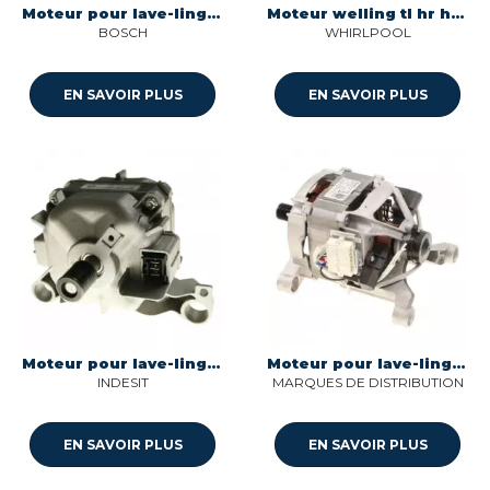
Moteur pour lave-linge Bosch 00146408
Moteur welling tl hr hxg-146-4 pour lave-linge Whirlpool C00731703
BOSCH
WHIRLPOOL
EN SAVOIR PLUS
EN SAVOIR PLUS
Moteur pour lave-linge Indesit C00865656
Moteur pour lave-linge 12-1400t 45-49l type 32 Sogedis 32042053
INDESIT
MARQUES DE DISTRIBUTION
EN SAVOIR PLUS
EN SAVOIR PLUS