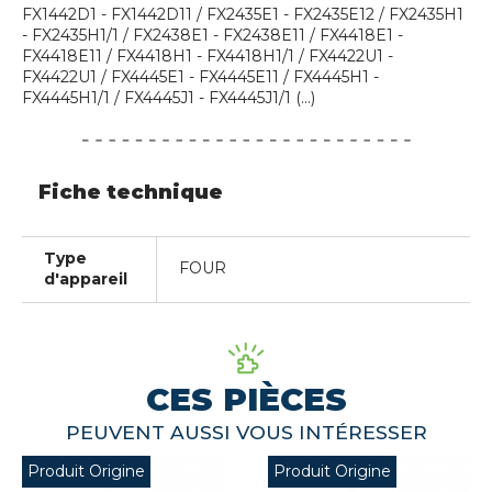
FX1442D1 - FX1442D11 / FX2435E1 - FX2435E12 / FX2435H1
- FX2435H1/1 / FX2438E1 - FX2438E11 / FX4418E1 -
FX4418E11 / FX4418H1 - FX4418H1/1 / FX4422U1 -
FX4422U1 / FX4445E1 - FX4445E11 / FX4445H1 -
FX4445H1/1 / FX4445J1 - FX4445J1/1 (...)
Fiche technique
Type
FOUR
d'appareil
CES PIÈCES
PEUVENT AUSSI VOUS INTÉRESSER
Produit Origine
Produit Origine