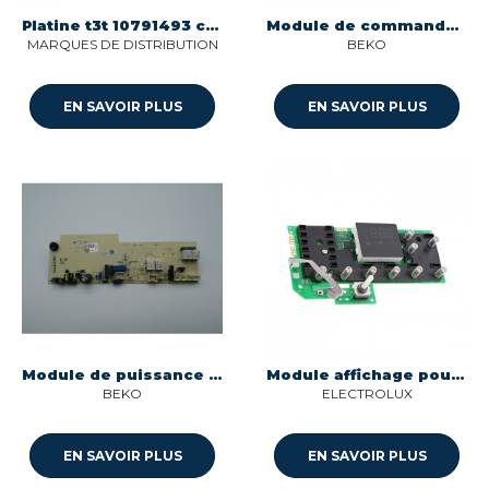
Platine t3t 10791493 cn07 pour seche-linge Sogedis 22342502
Module de commande seche-linge Beko C00924783
MARQUES DE DISTRIBUTION
BEKO
EN SAVOIR PLUS
EN SAVOIR PLUS
Module de puissance pour seche-linge Beko C00876307
Module affichage pour seche-linge Electrolux 405540724
BEKO
ELECTROLUX
EN SAVOIR PLUS
EN SAVOIR PLUS