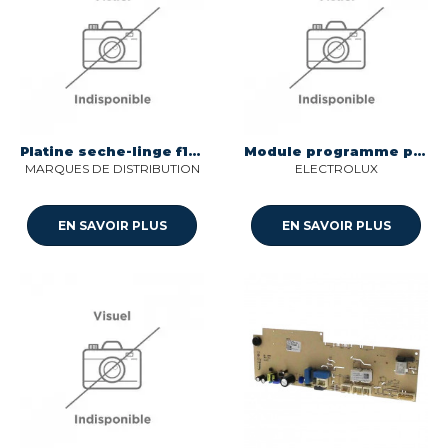
Platine seche-linge f1 10791482 cn05 Sogedis 22341794
Module programme pour seche-linge Electrolux 97491609924001
MARQUES DE DISTRIBUTION
ELECTROLUX
EN SAVOIR PLUS
EN SAVOIR PLUS