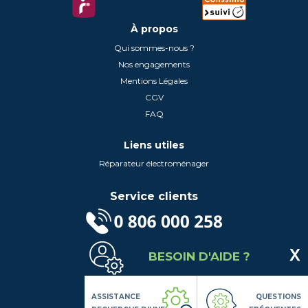
À propos
Qui sommes-nous ?
Nos engagements
Mentions Légales
CGV
FAQ
Liens utiles
Réparateur électroménager
Service clients
(Service gratuit + prix d'un appel local)
BESOIN D'AIDE ?
Lundi au Vendredi de 9h à 18h
Contactez-Nous
Suivez-nous
ASSISTANCE
QUESTIONS