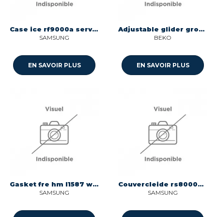
Case ice rf9000a service pour refrigerateur Samsung DA97-22162A
Adjustable glider group 6.5 26.5 mm pour refrigerateur Beko 4117652500
SAMSUNG
BEKO
EN SAVOIR PLUS
EN SAVOIR PLUS
Gasket fre hm l1587 w341 pour refrigerateur Samsung DA97-19850N
Couvercleide rs8000ac ref pour refrigerateur Samsung DA97-19218B
SAMSUNG
SAMSUNG