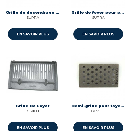
Grille de decendrage foyer supra 44cm x 19,5cm Supra 10766PB
Grille de foyer pour poele 280x190 mm Supra FR0008410B
SUPRA
SUPRA
EN SAVOIR PLUS
EN SAVOIR PLUS
Grille De Foyer
Demi-grille pour foyer Deville F6DV31166B
DEVILLE
DEVILLE
EN SAVOIR PLUS
EN SAVOIR PLUS