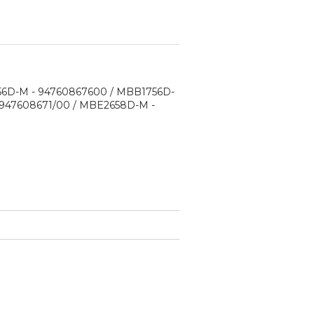
56D-M - 94760867600 / MBB1756D-
947608671/00 / MBE2658D-M -