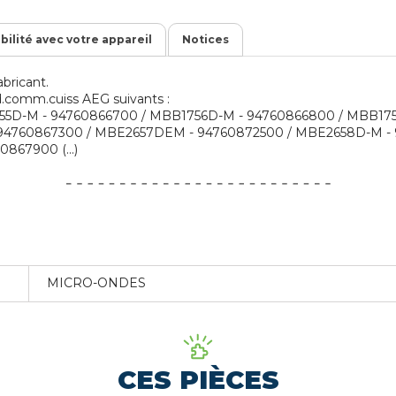
ibilité avec votre appareil
Notices
bricant.
od.comm.cuiss AEG suivants :
55D-M - 94760866700 / MBB1756D-M - 94760866800 / MBB17
 94760867300 / MBE2657DEM - 94760872500 / MBE2658D-M - 
867900 (...)
MICRO-ONDES
CES PIÈCES