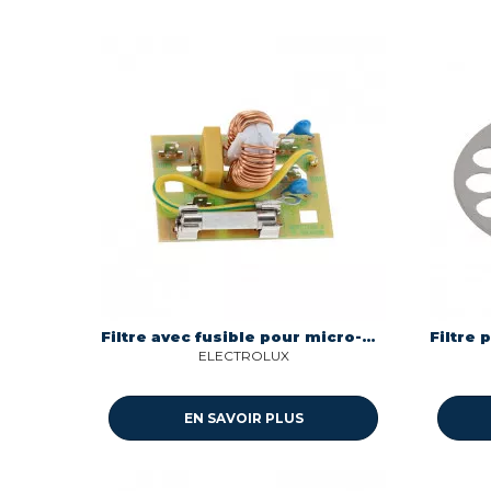
Filtre avec fusible pour micro-ondes Electrolux 405519435
ELECTROLUX
EN SAVOIR PLUS