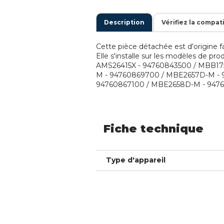
Description
Vérifiez la compat
Cette pièce détachée est d'origine fa
Elle s'installe sur les modèles de pr
AMS26415X - 94760843500 / MBB17
M - 94760869700 / MBE2657D-M -
94760867100 / MBE2658D-M - 94760
Fiche technique
Type d'appareil