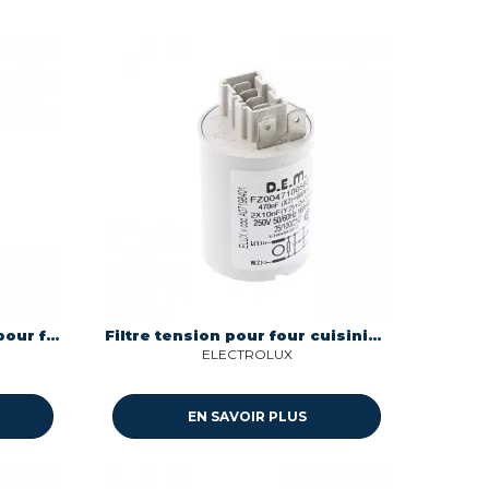
Filtre catalyse cuisiniere pour four Faure 354804301
Filtre tension pour four cuisiniere Aeg 14007198401
ELECTROLUX
EN SAVOIR PLUS