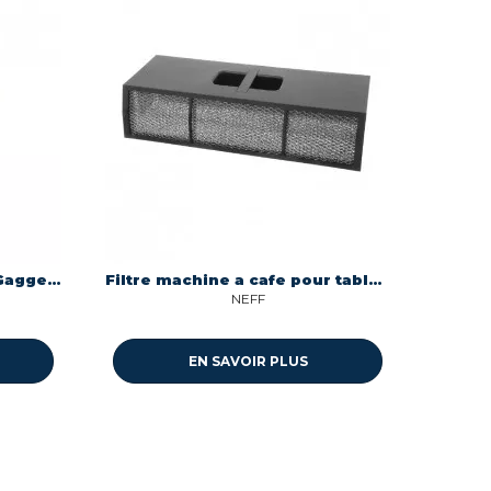
Filtre De Charbon Bosch, Gaggenau, Neff, Siemens, Viva
Filtre machine a cafe pour table de cuisson Neff 11018590
NEFF
EN SAVOIR PLUS