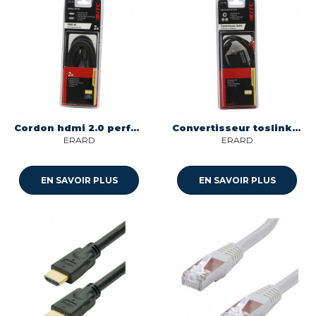
Cordon hdmi 2.0 perfom 4k 2m longueur 2m -male/male Itc 307880
Convertisseur toslink /rca numerique vers analogique Itc 301909
ERARD
ERARD
EN SAVOIR PLUS
EN SAVOIR PLUS