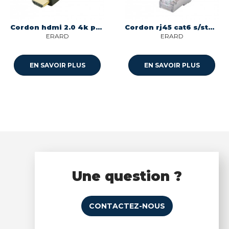
Cordon hdmi 2.0 4k perfom 5m longueur 5m - male/male Itc 307882
Cordon rj45 cat6 s/stp 1m longueur 1m Itc 302356
ERARD
ERARD
EN SAVOIR PLUS
EN SAVOIR PLUS
Une question ?
CONTACTEZ-NOUS