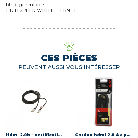
blindage renforcé
HIGH SPEED WITH ETHERNET
CES PIÈCES
PEUVENT AUSSI VOUS INTÉRESSER
Hdmi 2.0b - certification 2.0b premium 4k - or longueur 2m Itc 306850
Cordon hdmi 2.0 4k perfom 3m longueur 3m - male/male Itc 307881