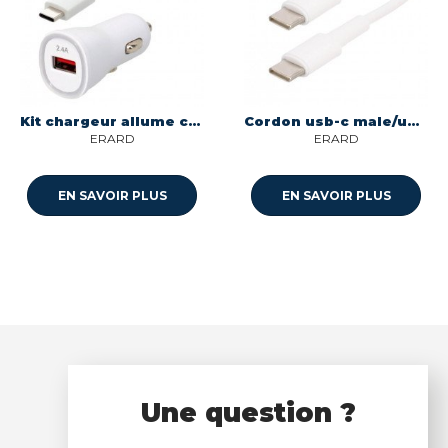
Kit chargeur allume cigare 12w usb-a vers usbc blanc Itc 308116
Cordon usb-c male/usb-c male longueur 1m - 3a - power 60w Itc 302703
ERARD
ERARD
EN SAVOIR PLUS
EN SAVOIR PLUS
Une question ?