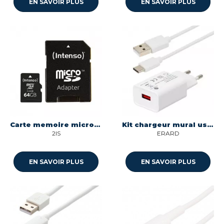
EN SAVOIR PLUS
EN SAVOIR PLUS
Carte memoire micro sd 64gb class 10 avec adaptateur sd Intenso 3413490
Kit chargeur mural usb-a/c 12w couleur blanc - cable 1m Itc 308112
2IS
ERARD
EN SAVOIR PLUS
EN SAVOIR PLUS