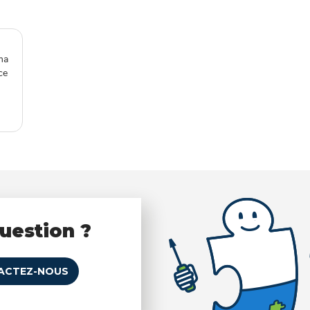
ma
ce
uestion ?
ACTEZ-NOUS