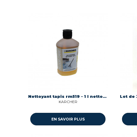
Nettoyant tapis rm519 - 1 l nettoyeur vapeur Karcher 6.295-771.0
KARCHER
EN SAVOIR PLUS