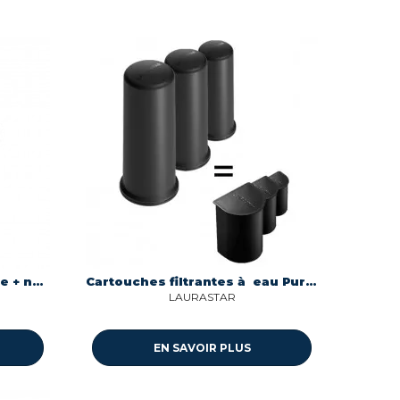
Kit lingette (x2) + cartouche + nettoyant vapeur Rowenta ZR006501
Cartouches filtrantes à eau Purify Laurastar 502.7800.525
LAURASTAR
EN SAVOIR PLUS