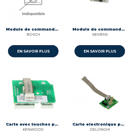
Module de commande programme pour machine a cafe Bosch 12016116
Module de commande pour machine a cafe Siemens 00652577
BOSCH
SIEMENS
EN SAVOIR PLUS
EN SAVOIR PLUS
Carte avec touches pour machine a cafe Nespresso 5513210201
Carte electronique pour machine a cafe Delonghi 5213223511
KENWOOD
DELONGHI