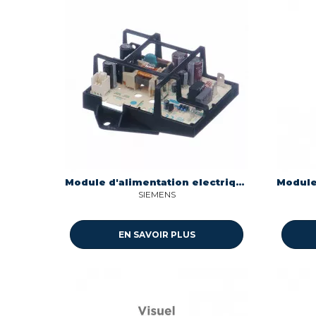
Module d'alimentation electrique 00651994
SIEMENS
EN SAVOIR PLUS