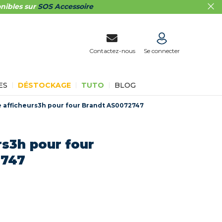
nibles sur
SOS Accessoire
Contactez-nous
Se connecter
ES
DÉSTOCKAGE
TUTO
BLOG
e afficheurs3h pour four Brandt AS0072747
rs3h pour four
2747