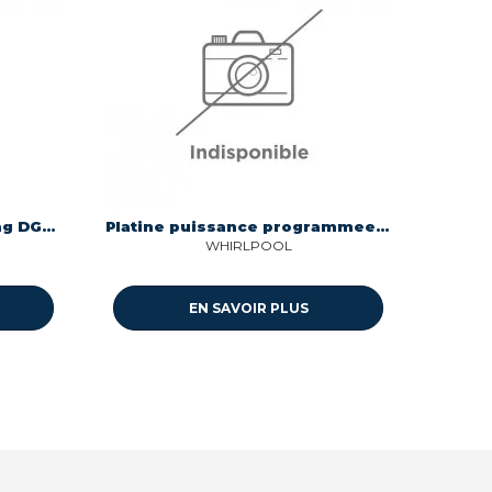
Pcb sub pour four Samsung DG92-01290E
Platine puissance programmee ester pour four Whirlpool C00849984
WHIRLPOOL
EN SAVOIR PLUS