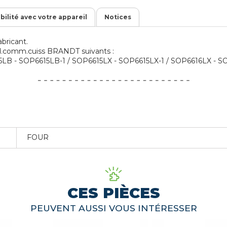
ibilité avec votre appareil
Notices
bricant.
rod.comm.cuiss BRANDT suivants :
B - SOP6615LB-1 / SOP6615LX - SOP6615LX-1 / SOP6616LX - SOP6
FOUR
CES PIÈCES
PEUVENT AUSSI VOUS INTÉRESSER