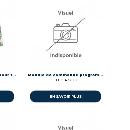
Carte de puissance mec1 pour four Aeg 14018646813
Module de commande programme table induction Aeg 98214027788457
ELECTROLUX
EN SAVOIR PLUS