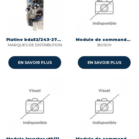
Platine bda52/243-2791 2329 congelateur pour refrigerateur Sogedis 32029655
Module de commande programme pour refrigerateur Bosch 11057785
MARQUES DE DISTRIBUTION
BOSCH
EN SAVOIR PLUS
EN SAVOIR PLUS
Module inverter vtb1113y 230v 50hz_jxp refrigerateur Whirlpool C00876675
Module de commande programme pour refrigerateur Bosch 12040464