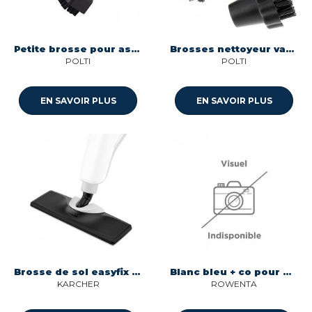
Petite brosse pour aspirateur Polti POSLDB0167
Brosses nettoyeur vapeur livrees par 3 pieces - polti 8014025798493
POLTI
POLTI
EN SAVOIR PLUS
EN SAVOIR PLUS
Brosse de sol easyfix upright premium nettoyeur vapeur Karcher 4.130-034.0
Blanc bleu + co pour nettoyeur vapeur Rowenta RS-2230001571
KARCHER
ROWENTA