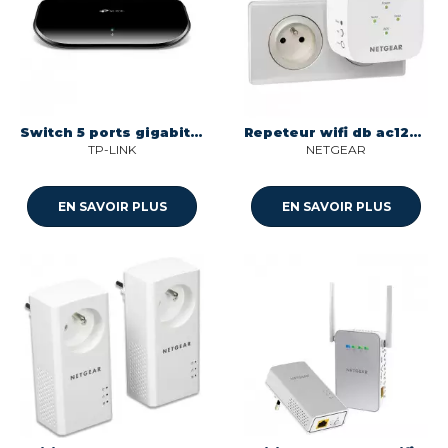
Switch 5 ports gigabit 10/100/1000 mbps Tp-link ASW2961708
Repeteur wifi db ac1200 ex6110 dual band Netgear EX6110-100PES
TP-LINK
NETGEAR
EN SAVOIR PLUS
EN SAVOIR PLUS