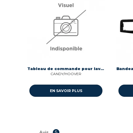
Tableau de commande pour lave-linge Candy 43033263
CANDY/HOOVER
EN SAVOIR PLUS
Avis
5