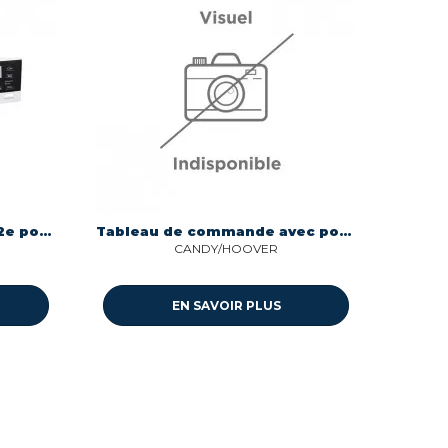
Bandeau poignee l7fbr842e pour lave-linge Aeg 14007577103
Tableau de commande avec pour lave-linge Candy 43015007
CANDY/HOOVER
EN SAVOIR PLUS