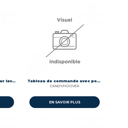
Tableau de commande pour lave-linge Candy 41050289
Tableau de commande avec pour lave-linge Candy/hoover 43033302
CANDY/HOOVER
EN SAVOIR PLUS