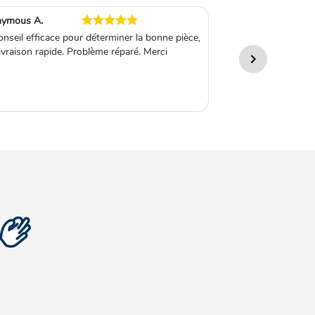
ymous A.
Anonymous A.
nseil efficace pour déterminer la bonne pièce,
La pièce est exacte
ivraison rapide. Problème réparé. Merci
site. C'était le modè
cette référence n'ét
ma machine CS 14