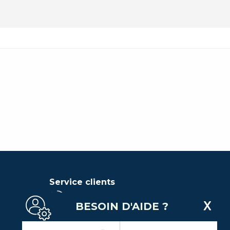
Service clients
BESOIN D'AIDE ?
(Service gratuit + prix d'un
appel local)