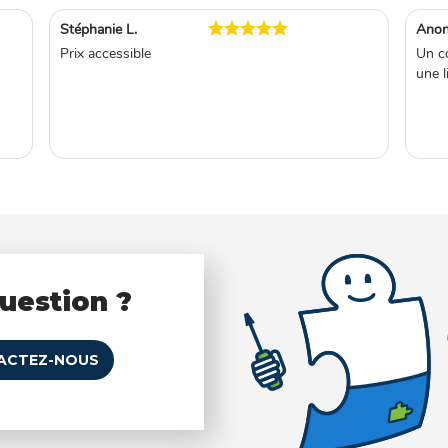
Stéphanie L.
Anon
Prix accessible
Un co
une l
uestion ?
ACTEZ-NOUS