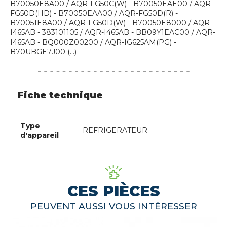
B70050E8A00 / AQR-FG50C(W) - B70050EAE00 / AQR-
FG50D(HD) - B70050EAA00 / AQR-FG50D(R) -
B70051E8A00 / AQR-FG50D(W) - B70050E8000 / AQR-
I465AB - 383101105 / AQR-I465AB - BB09Y1EAC00 / AQR-
I465AB - BQ000Z00200 / AQR-IG625AM(PG) -
B70UBGE7J00 (...)
Fiche technique
Type
REFRIGERATEUR
d'appareil
CES PIÈCES
PEUVENT AUSSI VOUS INTÉRESSER