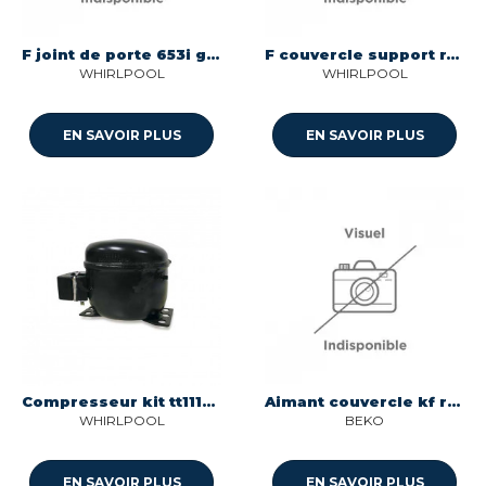
F joint de porte 653i gray pour refrigerateur Hotpoint-ariston C00623388
F couvercle support r/390 s.w. pour refrigerateur Hotpoint-ariston C00534329
WHIRLPOOL
WHIRLPOOL
EN SAVOIR PLUS
EN SAVOIR PLUS
Compresseur kit tt1114gy 1/4 - r600 pour refrigerateur Whirlpool C00738340
Aimant couvercle kf ral7039 pour refrigerateur Beko C00881983
WHIRLPOOL
BEKO
EN SAVOIR PLUS
EN SAVOIR PLUS