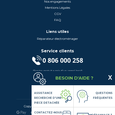
Nos engagements
Mentions Légales
CGV
FAQ
Liens utiles
Réparateur électroménager
Service clients
(Service gratuit + prix d'un appel local)
Lundi au Vendredi de 9h à 18h
BESOIN D'AIDE ?
Contactez-Nous
Suivez-nous
ASSISTANCE
QUESTIONS
RECHERCHE D'UNE
FRÉQUENTES
PIECE DETACHÉE
Copyright© 2020 LSDLP, Tous droits réservés
CONTACTEZ-NOUS