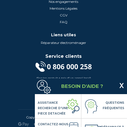
Nos engagements
Mentions Légales
CGV
FAQ
Liens utiles
Réparateur électroménager
Service clients
(Service gratuit + prix d'un appel local)
Lundi au Vendredi de 9h à 18h
BESOIN D'AIDE ?
Contactez-Nous
Suivez-nous
ASSISTANCE
QUESTIONS
RECHERCHE D'UNE
FRÉQUENTES
PIECE DETACHÉE
Copyright© 2020 LSDLP, Tous droits réservés
CONTACTEZ-NOUS