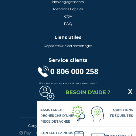
Nos engagements
Mentions Légales
CGV
FAQ
Liens utiles
Réparateur électroménager
Service clients
(Service gratuit + prix d'un appel local)
Lundi au Vendredi de 9h à 18h
BESOIN D'AIDE ?
Contactez-Nous
Suivez-nous
ASSISTANCE
QUESTIONS
RECHERCHE D'UNE
FRÉQUENTES
PIECE DETACHÉE
Copyright© 2020 LSDLP, Tous droits réservés
CONTACTEZ-NOUS