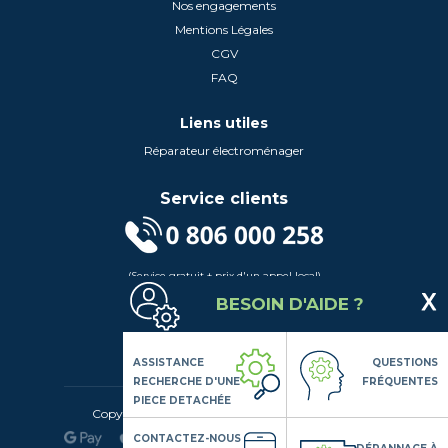
Nos engagements
Mentions Légales
CGV
FAQ
Liens utiles
Réparateur électroménager
Service clients
(Service gratuit + prix d'un appel local)
Lundi au Vendredi de 9h à 18h
BESOIN D'AIDE ?
Contactez-Nous
Suivez-nous
ASSISTANCE
QUESTIONS
RECHERCHE D'UNE
FRÉQUENTES
PIECE DETACHÉE
Copyright© 2020 LSDLP, Tous droits réservés
CONTACTEZ-NOUS