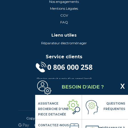
Nos engagements
Mentions Légales
CGV
FAQ
Liens utiles
Réparateur électroménager
Service clients
(Service gratuit + prix d'un appel local)
Lundi au Vendredi de 9h à 18h
BESOIN D'AIDE ?
Contactez-Nous
Suivez-nous
ASSISTANCE
QUESTIONS
RECHERCHE D'UNE
FRÉQUENTES
PIECE DETACHÉE
Copyright© 2020 LSDLP, Tous droits réservés
CONTACTEZ-NOUS