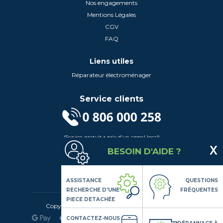
Nos engagements
Mentions Légales
CGV
FAQ
Liens utiles
Réparateur électroménager
Service clients
(Service gratuit + prix d'un appel local)
Lundi au Vendredi de 9h à 18h
BESOIN D'AIDE ?
Contactez-Nous
Suivez-nous
ASSISTANCE
QUESTIONS
RECHERCHE D'UNE
FRÉQUENTES
PIECE DETACHÉE
Copyright© 2020 LSDLP, Tous droits réservés
CONTACTEZ-NOUS