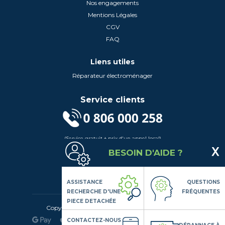
Nos engagements
Mentions Légales
CGV
FAQ
Liens utiles
Réparateur électroménager
Service clients
(Service gratuit + prix d'un appel local)
Lundi au Vendredi de 9h à 18h
BESOIN D'AIDE ?
Contactez-Nous
Suivez-nous
ASSISTANCE
QUESTIONS
RECHERCHE D'UNE
FRÉQUENTES
PIECE DETACHÉE
Copyright© 2020 LSDLP, Tous droits réservés
CONTACTEZ-NOUS